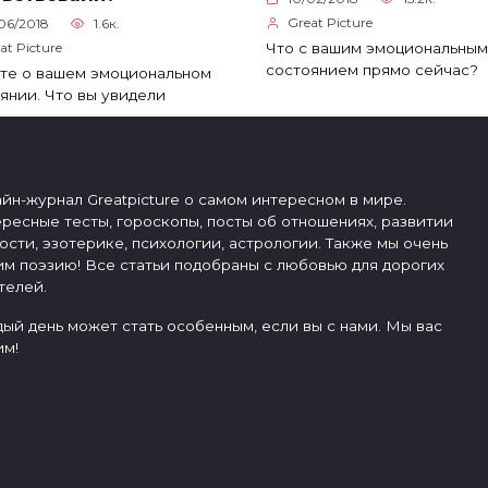
Great Picture
06/2018
1.6к.
Что с вашим эмоциональным
at Picture
состоянием прямо сейчас?
те о вашем эмоциональном
янии. Что вы увидели
йн-журнал Greatpicture о самом интересном в мире.
ресные тесты, гороскопы, посты об отношениях, развитии
ости, эзотерике, психологии, астрологии. Также мы очень
м поэзию! Все статьи подобраны с любовью для дорогих
телей.
ый день может стать особенным, если вы с нами. Мы вас
м!