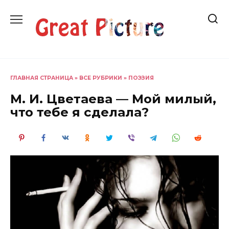
Перейти
к
содержанию
ГЛАВНАЯ СТРАНИЦА
»
ВСЕ РУБРИКИ
»
ПОЭЗИЯ
М. И. Цветаева — Мой милый,
что тебе я сделала?