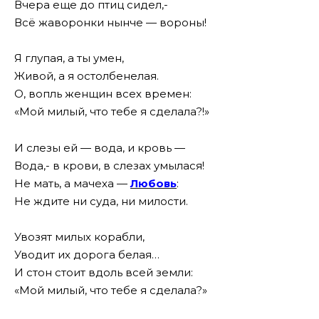
Вчера еще до птиц сидел,-
Всё жаворонки нынче — вороны!
Я глупая, а ты умен,
Живой, а я остолбенелая.
О, вопль женщин всех времен:
«Мой милый, что тебе я сделала?!»
И слезы ей — вода, и кровь —
Вода,- в крови, в слезах умылася!
Не мать, а мачеха —
Любовь
:
Не ждите ни суда, ни милости.
Увозят милых корабли,
Уводит их дорога белая…
И стон стоит вдоль всей земли:
«Мой милый, что тебе я сделала?»