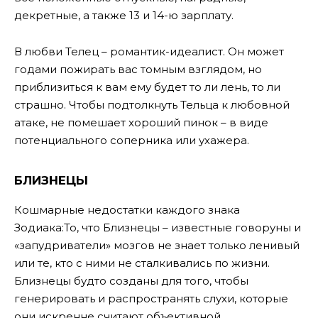
декретные, а также 13 и 14-ю зарплату.
В любви Телец – романтик-идеалист. Он может
годами пожирать вас томным взглядом, но
приблизиться к вам ему будет то ли лень, то ли
страшно. Чтобы подтолкнуть Тельца к любовной
атаке, не помешает хороший пинок – в виде
потенциального соперника или ухажера.
БЛИЗНЕЦЫ
Кошмарные недостатки каждого знака
Зодиака:То, что Близнецы – известные говоруны и
«запудриватели» мозгов не знает только ленивый
или те, кто с ними не сталкивались по жизни.
Близнецы будто созданы для того, чтобы
генерировать и распространять слухи, которые
они искренне считают объективной