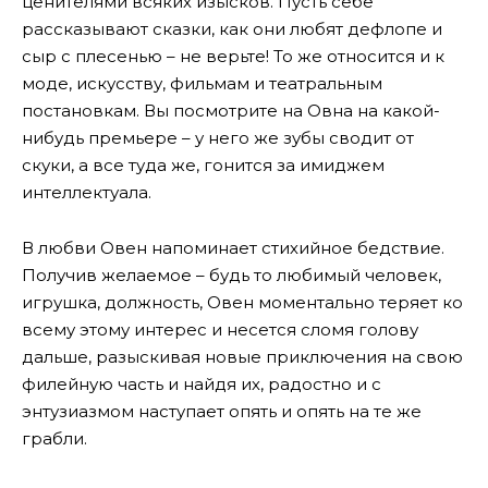
ценителями всяких изысков. Пусть себе
рассказывают сказки, как они любят дефлопе и
сыр с плесенью – не верьте! То же относится и к
моде, искусству, фильмам и театральным
постановкам. Вы посмотрите на Овна на какой-
нибудь премьере – у него же зубы сводит от
скуки, а все туда же, гонится за имиджем
интеллектуала.
В любви Овен напоминает стихийное бедствие.
Получив желаемое – будь то любимый человек,
игрушка, должность, Овен моментально теряет ко
всему этому интерес и несется сломя голову
дальше, разыскивая новые приключения на свою
филейную часть и найдя их, радостно и с
энтузиазмом наступает опять и опять на те же
грабли.