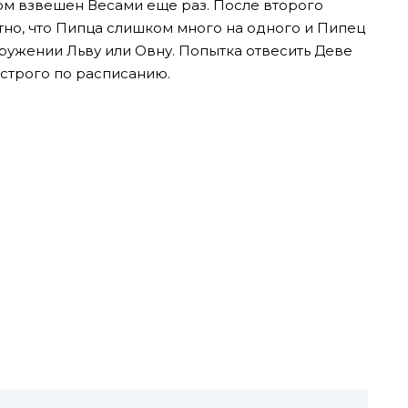
ом взвешен Весами еще раз. После второго
тно, что Пипца слишком много на одного и Пипец
ужении Льву или Овну. Попытка отвесить Деве
 строго по расписанию.