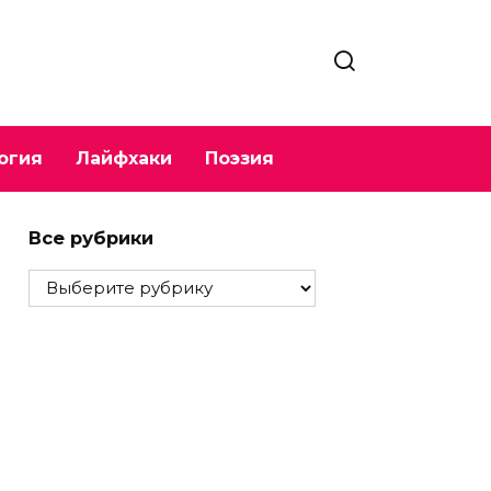
огия
Лайфхаки
Поэзия
Все рубрики
Все
рубрики