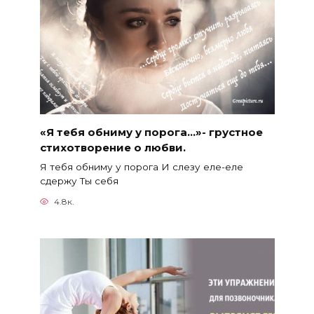
«Я тебя обниму у порога…»- грустное
стихотворение о любви.
Я тебя обниму у порога И слезу еле-еле
сдержу Ты себя
4.8к.