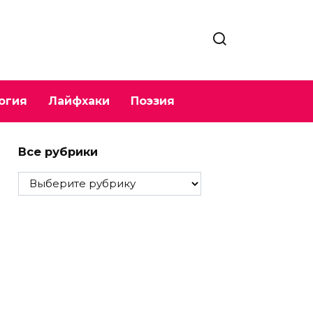
огия
Лайфхаки
Поэзия
Все рубрики
Все
рубрики