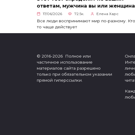
ответам, мужчина вы или женщина
17/06/2026
72.5к.
Елена Харс
Все люди воспринимают мир по-разному. Кто
то чаще действует
© 2016-2026 Полное или
Онла
частичное использование
Инте
материалов сайта разрешено
личн
только при обязательном указании
люби
прямой гиперссылки.
чита
Кажд
люби