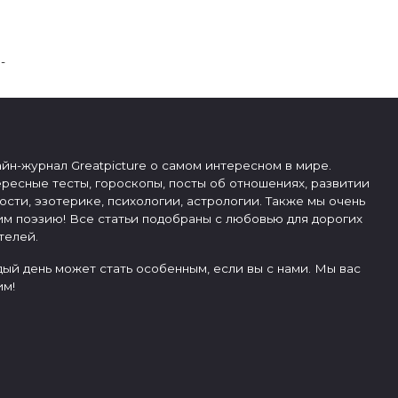
-
йн-журнал Greatpicture о самом интересном в мире.
ресные тесты, гороскопы, посты об отношениях, развитии
ости, эзотерике, психологии, астрологии. Также мы очень
м поэзию! Все статьи подобраны с любовью для дорогих
телей.
ый день может стать особенным, если вы с нами. Мы вас
м!