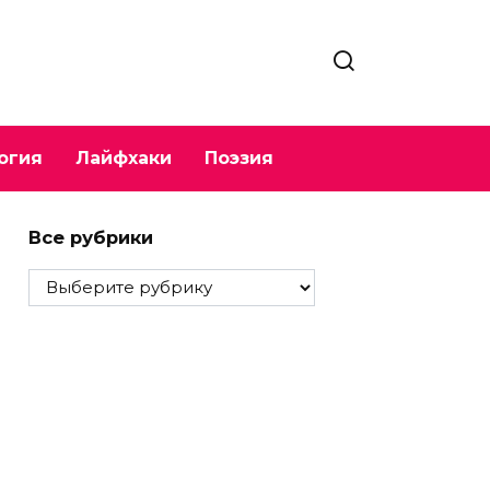
огия
Лайфхаки
Поэзия
Все рубрики
Все
рубрики