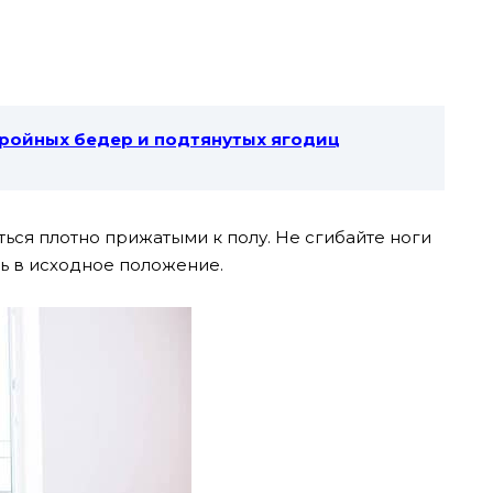
ройных бедер и подтянутых ягодиц
ься плотно прижатыми к полу. Не сгибайте ноги
ь в исходное положение.