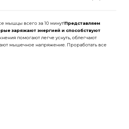
е мышцы всего за 10 минут!
Представляем
орые заряжают энергией и способствуют
жнения помогают легче уснуть, облегчают
мают мышечное напряжение. Проработать все