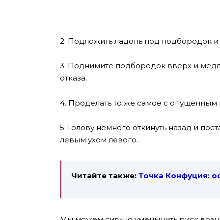
2. Подложить ладонь под подбородок и 
3. Поднимите подбородок вверх и медл
отказа.
4. Проделать то же самое с опущенным
5. Голову немного откинуть назад и пос
левым ухом левого.
Читайте также:
Точка Конфуция: о
Мы можем сильно уменьшить риск возн