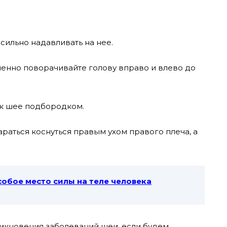
сильно надавливать на нее.
енно поворачивайте голову вправо и влево до
 к шее подбородком.
тараться коснуться правым ухом правого плеча, а
собое место силы на теле человека
икновения заболеваний шеи, если будем