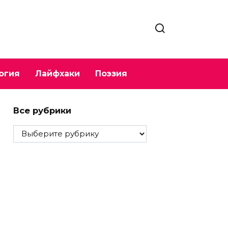
огия
Лайфхаки
Поэзия
Все рубрики
Все
рубрики