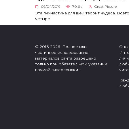
09/04/2019
70.6к.
Great Picture
Эта гимнастика для шеи творит чудеса. Всег
четыре
© 2016-2026 Полное или
Онла
частичное использование
Инте
материалов сайта разрешено
личн
только при обязательном указании
люби
прямой гиперссылки.
чита
Кажд
люби