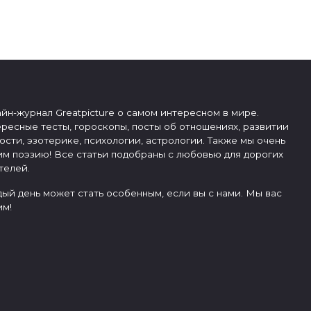
о
йн-журнал Greatpicture о самом интересном в мире.
ресные тесты, гороскопы, посты об отношениях, развитии
ости, эзотерике, психологии, астрологии. Также мы очень
м поэзию! Все статьи подобраны с любовью для дорогих
телей.
ый день может стать особенным, если вы с нами. Мы вас
м!