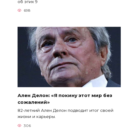
об этих 9
698
Ален Делон: «Я покину этот мир без
сожалений»
82-летний Ален Делон подводит итог своей
жизни и карьеры.
306