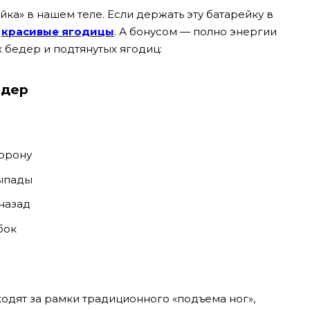
а» в нашем теле. Если держать эту батарейку в
и
красивые ягодицы
. А бонусом — полно энергии
 бедер и подтянутых ягодиц:
едер
орону
ыпады
назад
бок
одят за рамки традиционного «подъема ног»,