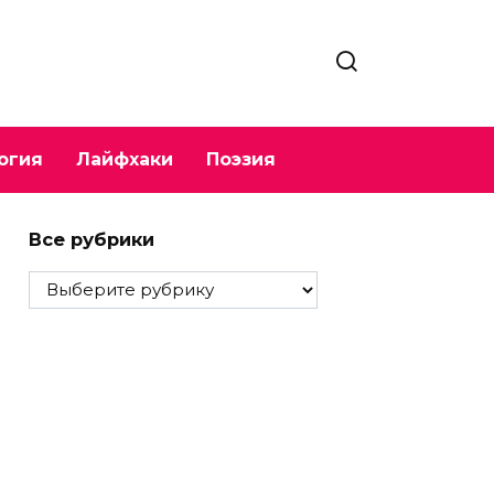
огия
Лайфхаки
Поэзия
Все рубрики
Все
рубрики