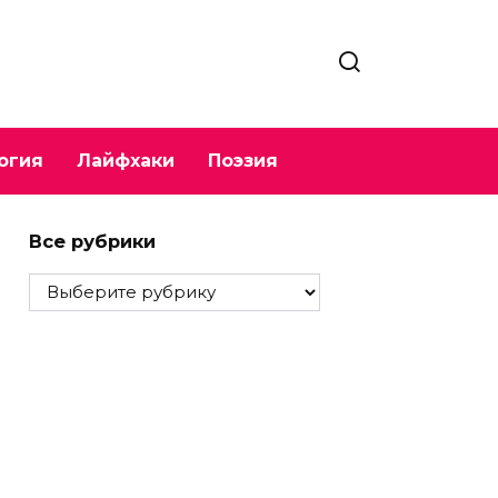
огия
Лайфхаки
Поэзия
Все рубрики
Все
рубрики