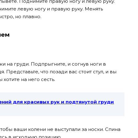
плывете. Поднимите правую ногу и левую руку.
нимите левую ногу и правую руку. Менять
тро, но плавно.
ием
уки на груди. Подпрыгните, и согнув ноги в
. Представьте, что позади вас стоит стул, и вы
 хотите на него сесть.
ений для красивых рук и подтянутой грyди
чтобы ваши колени не выступали за носки. Спина
есь в исходную позицию.