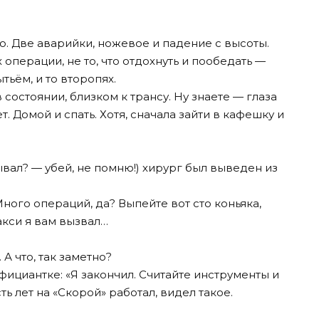
ло. Две аварийки, ножевое и падение с высоты.
операции, не то, что отдохнуть и пообедать —
ьём, и то второпях.
состоянии, близком к трансу. Ну знаете — глаза
т. Домой и спать. Хотя, сначала зайти в кафешку и
ывал? — убей, не помню!) хирург был выведен из
Много операций, да? Выпейте вот сто коньяка,
такси я вам вызвал…
А что, так заметно?
официантке: «Я закончил. Считайте инструменты и
ть лет на «Скорой» работал, видел такое.