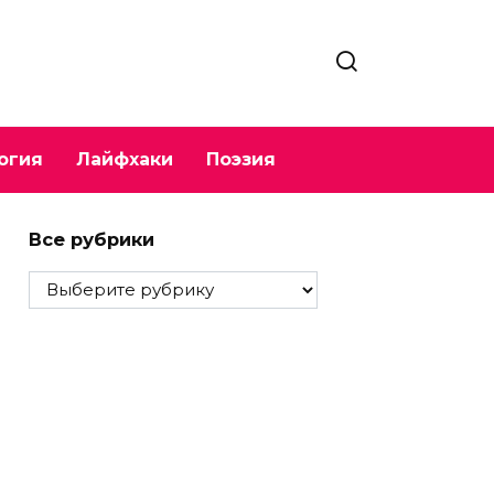
огия
Лайфхаки
Поэзия
Все рубрики
Все
рубрики