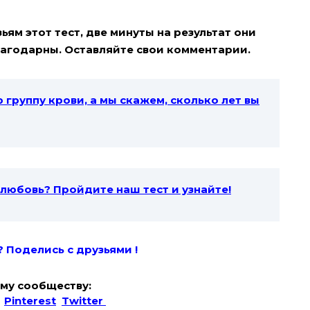
ям этот тест, две минуты на результат они
благодарны. Оставляйте свои комментарии.
ю группу крови, а мы скажем, сколько лет вы
 любовь? Пройдите наш тест и узнайте!
? Поде
лись с друзьями !
му сообществу:
Pinterest
Twitter