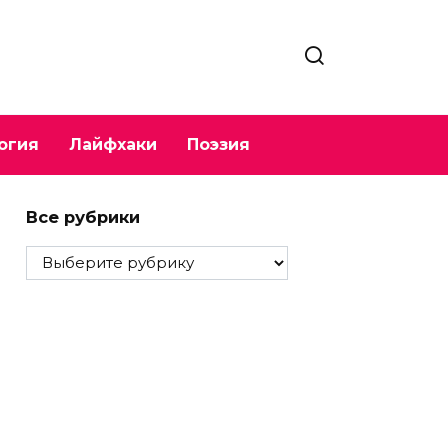
огия
Лайфхаки
Поэзия
Все рубрики
Все
рубрики