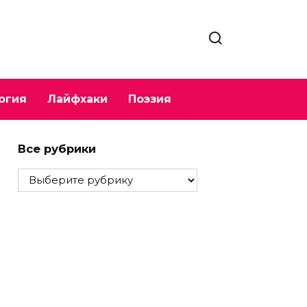
огия
Лайфхаки
Поэзия
Все рубрики
Все
рубрики