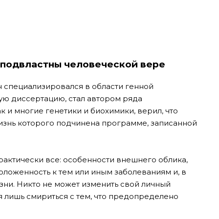
ы подвластны человеческой вере
 специализировался в области генной
ую диссертацию, стал автором ряда
к и многие генетики и биохимики, верил, что
изнь которого подчинена программе, записанной
рактически все: особенности внешнего облика,
оложенность к тем или иным заболеваниям и, в
зни. Никто не может изменить свой личный
ся лишь смириться с тем, что предопределено