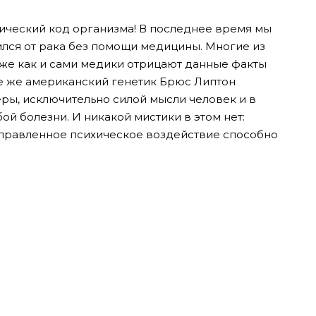
тический код организма! В последнее время мы
ился от рака без помощи медицины. Многие из
ак же как и сами медики отрицают данные факты
се же американский генетик Брюс Липтон
еры, исключительно силой мысли человек и в
ой болезни. И никакой мистики в этом нет:
аправленное психическое воздействие способно