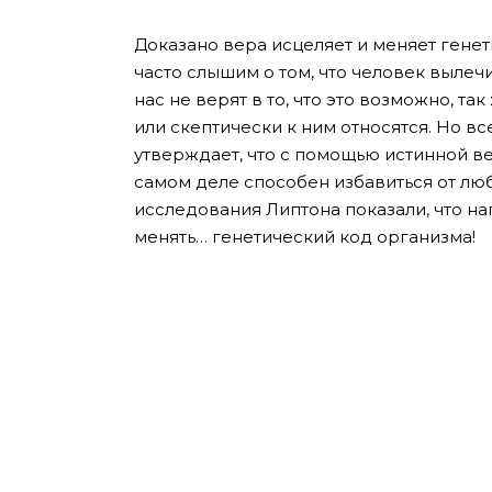
Доказано вера исцеляет и меняет гене
часто слышим о том, что человек вылеч
нас не верят в то, что это возможно, т
или скептически к ним относятся. Но в
утверждает, что с помощью истинной в
самом деле способен избавиться от люб
исследования Липтона показали, что н
менять… генетический код организма!