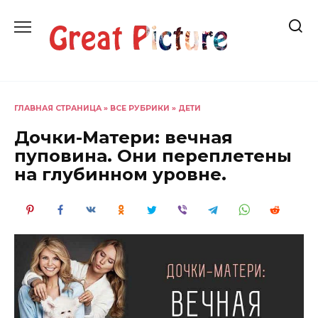
Перейти
к
содержанию
ГЛАВНАЯ СТРАНИЦА
»
ВСЕ РУБРИКИ
»
ДЕТИ
Дочки-Матери: вечная
пуповина. Они переплетены
на глубинном уровне.