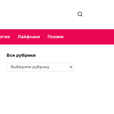
огия
Лайфхаки
Поэзия
Все рубрики
Все
рубрики