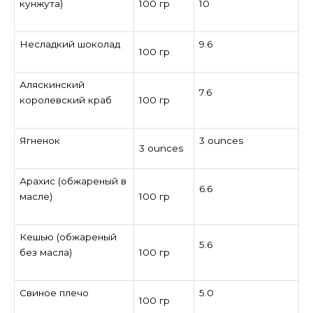
кунжута)
100 гр
10
Несладкий шоколад
9.6
100 гр
Аляскинский
7.6
королевский краб
100 гр
Ягненок
3 ounces
3 ounces
Арахис (обжареный в
6.6
масле)
100 гр
Кешью (обжареный
5.6
без масла)
100 гр
Свиное плечо
5.0
100 гр