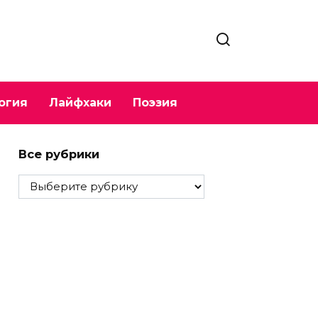
огия
Лайфхаки
Поэзия
Все рубрики
Все
рубрики