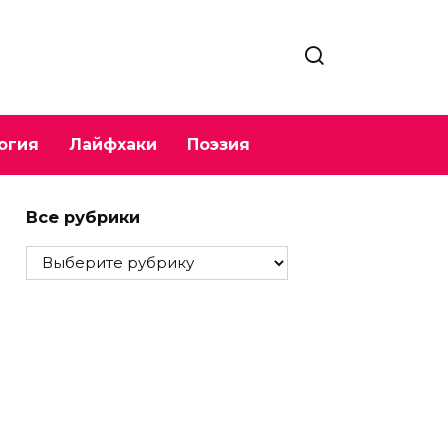
огия
Лайфхаки
Поэзия
Все рубрики
Все
рубрики