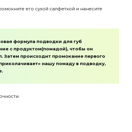
ромокните его сухой салфеткой и нанесите
сковая формула подводки для губ
ние с продуктом(помадой), чтобы он
ал. Затем происходит промокание первого
«приколачивает» нашу помаду в подводку,
е.
очности.