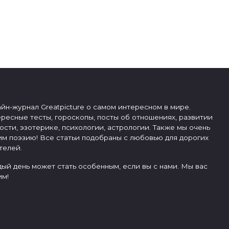
йн-журнал Greatpicture о самом интересном в мире.
ресные тесты, гороскопы, посты об отношениях, развитии
ости, эзотерике, психологии, астрологии. Также мы очень
м поэзию! Все статьи подобраны с любовью для дорогих
телей.
ый день может стать особенным, если вы с нами. Мы вас
м!