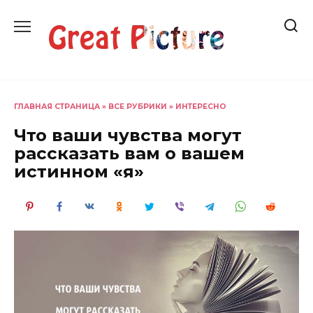
Перейти
к
содержанию
ГЛАВНАЯ СТРАНИЦА
»
ВСЕ РУБРИКИ
»
ИНТЕРЕСНО
Что ваши чувства могут
рассказать вам о вашем
истинном «я»