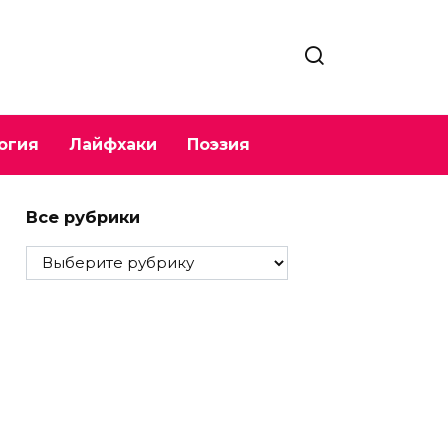
огия
Лайфхаки
Поэзия
Все рубрики
Все
рубрики