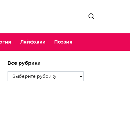
огия
Лайфхаки
Поэзия
Все рубрики
Все
рубрики