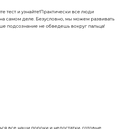
е тест и узнайте!Практически все люди
ь на самом деле. Безусловно, мы можем развивать
наше подсознание не обведешь вокруг пальца!
ься все наши пороки и недостатки, готовые