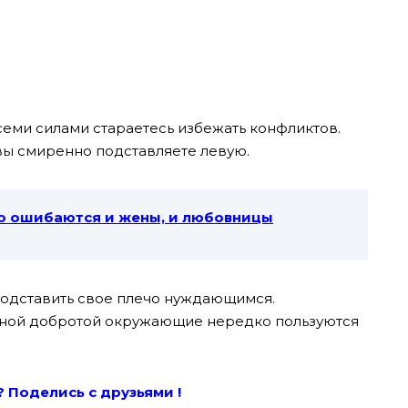
всеми силами стараетесь избежать конфликтов.
 вы смиренно подставляете левую.
во ошибаются и жены, и любовницы
подставить свое плечо нуждающимся.
ьной добротой окружающие нередко пользуются
? Поде
лись с друзьями !