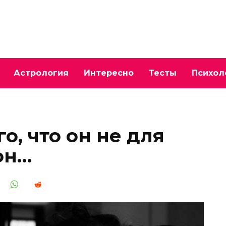
Астрология
Интересно
Тесты
Психол
о, что он не для
он…