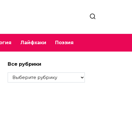
огия
Лайфхаки
Поэзия
Все рубрики
Все
рубрики