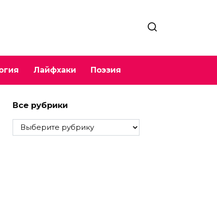
огия
Лайфхаки
Поэзия
Все рубрики
Все
рубрики