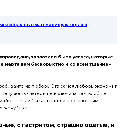
сающая статья о манипуляторах в
р справедлив, заплатили бы за услуги, которые
ое марта вам бескорыстно и со всем тщанием
забивайте на любовь. Эта самая любовь экономит
ё цену жены-матери не включила, там вообще
умайте — если бы вы платили по рыночным
е жену? Нет.
дные, с гастритом, страшно одетые, и