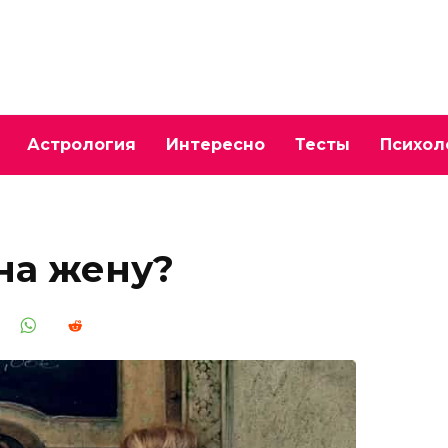
Астрология
Интересно
Тесты
Психол
 на жену?