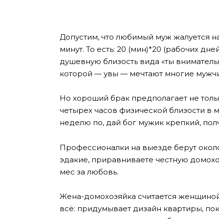
Допустим, что любимый муж жалуется на
минут. То есть: 20 (мин)*20 (рабочих дне
душевную близость вида «ты внимательн
которой — увы — мечтают многие мужч
Но хороший брак предполагает не толь
четырех часов физической близости в 
неделю по, дай бог мужик крепкий, полч
Профессионалки на выезде берут около 
эдакие, приравниваете честную домохозя
мес за любовь.
Жена-домохозяйка считается женщиной, 
всё: придумывает дизайн квартиры, пок