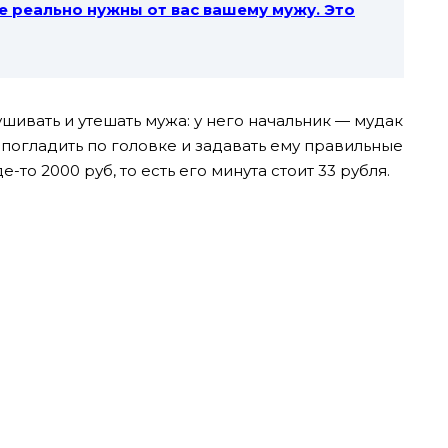
е реально нужны от вас вашему мужу. Это
вать и утешать мужа: у него начальник — мудак
 погладить по головке и задавать ему правильные
-то 2000 руб, то есть его минута стоит 33 рубля.