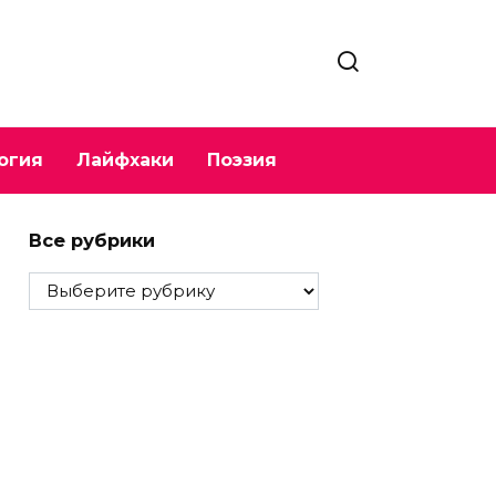
огия
Лайфхаки
Поэзия
Все рубрики
Все
рубрики