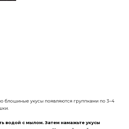
но блошиные укусы появляются группками по 3–4
шки.
ь водой с мылом. Затем намажьте укусы