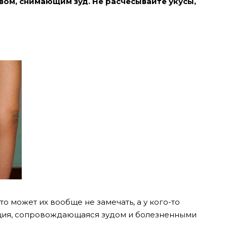
ом, снимающим зуд. Не расчёсывайте укусы,
то может их вообще не замечать, а у кого-то
кция, сопровождающаяся зудом и болезненными