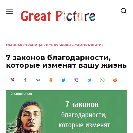
Перейти
к
содержанию
ГЛАВНАЯ СТРАНИЦА
»
ВСЕ РУБРИКИ
»
САМОРАЗВИТИЕ
7 законов благодарности,
которые изменят вашу жизнь