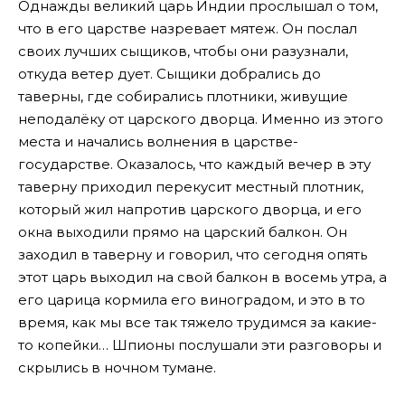
Однажды великий царь Индии прослышал о том,
что в его царстве назревает мятеж. Он послал
своих лучших сыщиков, чтобы они разузнали,
откуда ветер дует. Сыщики добрались до
таверны, где собирались плотники, живущие
неподалёку от царского дворца. Именно из этого
места и начались волнения в царстве-
государстве. Оказалось, что каждый вечер в эту
таверну приходил перекусит местный плотник,
который жил напротив царского дворца, и его
окна выходили прямо на царский балкон. Он
заходил в таверну и говорил, что сегодня опять
этот царь выходил на свой балкон в восемь утра, а
его царица кормила его виноградом, и это в то
время, как мы все так тяжело трудимся за какие-
то копейки… Шпионы послушали эти разговоры и
скрылись в ночном тумане.