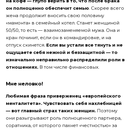
на кофе — глупо верить в то, что после брака
он полноценно обеспечит семью
. Скорее всего
жена продолжит вносить свою половину
«мамонта» в семейный котел. Станет женщиной
50/50, то есть — взаимозаменяемой мужа. Она и
кран починит, если он в командировке, и на
отпуск скинется.
Если вы устали все тянуть и не
ощущаете себя нежной и беззащитной — то
изначально неправильно распределили роли в
отношениях.
В том числе финансовых.
Мне неловко!
Любимая фраза приверженец «европейского
менталитета». Чувствовать себя нахлебницей
— вот главный страх таких женщин.
Поэтому
они разыгрывают роль полноценного партнера,
соратника, от которого пахнет «честностью» за