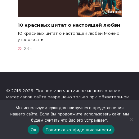
10 красивых цитат о настоящей любви
10 красивых цитат о настоящей любви.Можно
утверждать
2.4к.
© 2016-2026 Полное или частичное использование
материалов сайта разрешено только при обязательном
указании прямой гиперссылки.
Мы используем куки для наилучшего представления
нашего сайта. Если Вы продолжите использовать сайт, мы
будем считать что Вас это устраивает.
Онлайн-журнал Greatpicture о самом интересном в мире.
Интересные тесты, гороскопы, посты об отношениях,
Ок
Политика конфиденциальности
развитии личности, эзотерике, психологии, астрологии.