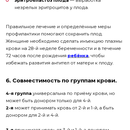
эритробластоз плода
— выработка
незрелых эритроцитов у плода.
Правильное лечение и определённые меры
профилактики помогают сохранить плод.
Женщине необходимо сделать инъекцию плазмы
крови на 28-й неделе беременности и в течение
72 часов после рождения
ребёнка
, чтобы
избежать развития антител от матери к плоду.
6. Совместимость по группам крови.
4-я группа
универсальна по приёму крови, но
может быть донором только для 4-й.
2-я
может принимать кровь от 2-й и 1-й, а быть
донором для 2-й и 4-й.
3-я
принимает кровь от 3-й и 1-й, а донором