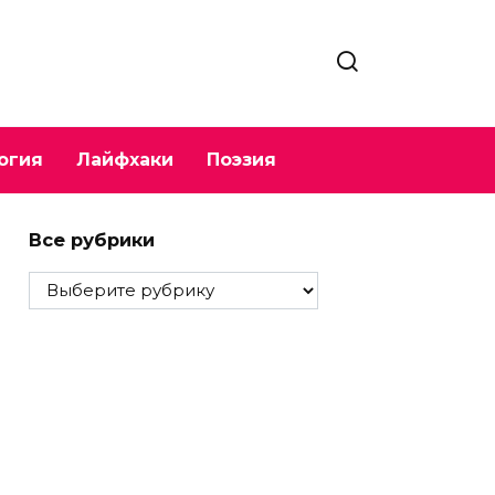
огия
Лайфхаки
Поэзия
Все рубрики
Все
рубрики