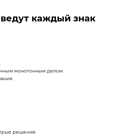
ыведут каждый знак
.
кучным монотонным делом.
мания.
стрые решения.