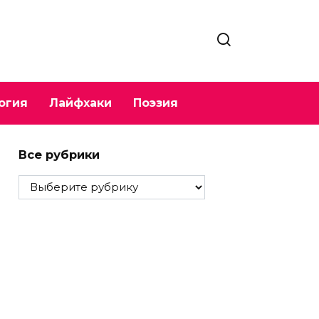
огия
Лайфхаки
Поэзия
Все рубрики
Все
рубрики