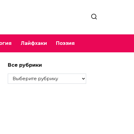
огия
Лайфхаки
Поэзия
Все рубрики
Все
рубрики