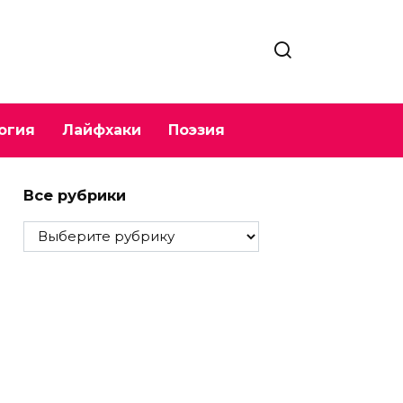
огия
Лайфхаки
Поэзия
Все рубрики
Все
рубрики