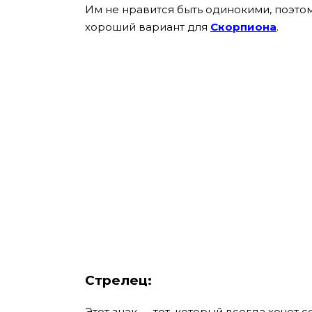
Им не нравится быть одинокими, поэтом
хороший вариант для
Скорпиона
.
Стрелец:
Этот знак — тот, который всегда хочет 