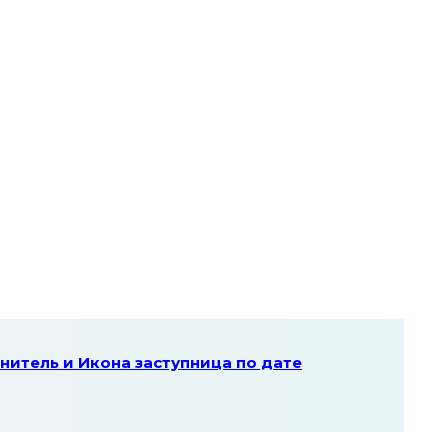
нитель и Икона заступница по дате