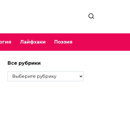
огия
Лайфхаки
Поэзия
Все рубрики
Все
рубрики