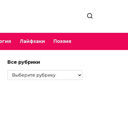
огия
Лайфхаки
Поэзия
Все рубрики
Все
рубрики