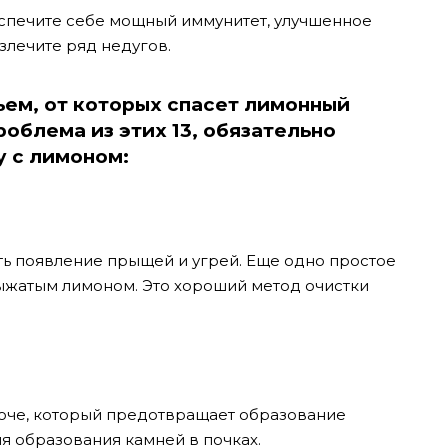
еспечите себе мощный иммунитет, улучшенное
злечите ряд недугов.
ьем, от которых спасет лимонный
проблема из этих 13, обязательно
у с лимоном:
ь появление прыщей и угрей. Еще одно простое
ыжатым лимоном. Это хороший метод очистки
моче, который предотвращает образование
ля образования камней в почках.