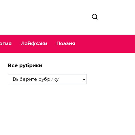
огия
Лайфхаки
Поэзия
Все рубрики
Все
рубрики