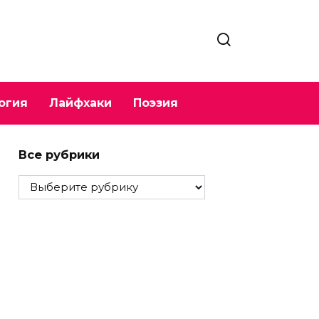
огия
Лайфхаки
Поэзия
Все рубрики
Все
рубрики