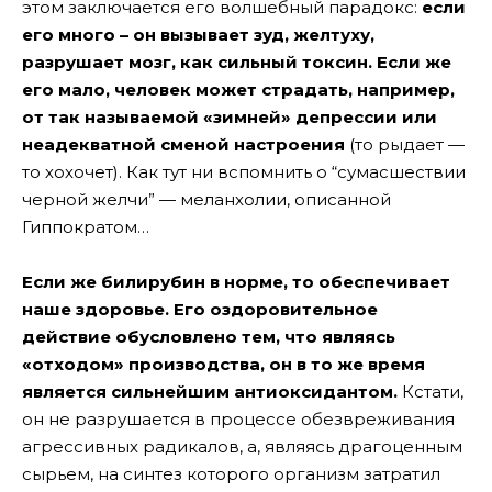
этом заключается его волшебный парадокс:
если
его много – он вызывает зуд, желтуху,
разрушает мозг, как сильный токсин. Если же
его мало, человек может страдать, например,
от так называемой «зимней» депрессии или
неадекватной сменой настроения
(то рыдает —
то хохочет). Как тут ни вспомнить о “сумасшествии
черной желчи” — меланхолии, описанной
Гиппократом…
Если же билирубин в норме, то обеспечивает
наше здоровье. Его оздоровительное
действие обусловлено тем, что являясь
«отходом» производства, он в то же время
является сильнейшим антиоксидантом.
Кстати,
он не разрушается в процессе обезвреживания
агрессивных радикалов, а, являясь драгоценным
сырьем, на синтез которого организм затратил