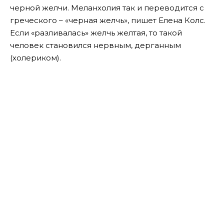
черной желчи. Меланхолия так и переводится с
греческого – «черная желчь»,
пишет
Елена Колс.
Если «разливалась» желчь желтая, то такой
человек становился нервным, дерганным
(холериком).