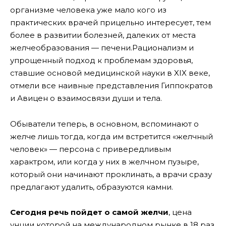
организме человека уже мало кого из
практических врачей прицельно интересyет, тем
более в развитии болезней, далеких от места
желчеобразования — печени.
Рационализм и
упрощенный подход к проблемам здоровья,
ставшие основой медицинской науки в XIX веке,
отмели все наивные представления Гиппократов
и Авицен о взаимосвязи души и тела.
Обыватели теперь, в основном, вспоминают о
желче лишь тогда, когда им встретится «желчный
человек» — персона с привередливым
характром, или когда у них в желчном пузыре,
который они начинают проклинать, а врачи сразу
предлагают удалить, образуются камни.
Сегодня речь пойдет о самой желчи
, цена
унции которой на международном рынке в 18 раз