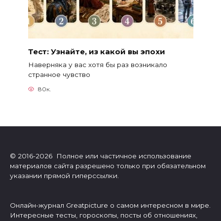
Тест: Узнайте, из какой вы эпохи
Наверняка у вас хотя бы раз возникало
странное чувство
80к.
© 2016-2026 Полное или частичное использование
материалов сайта разрешено только при обязательном
указании прямой гиперссылки.
Онлайн-журнал Greatpicture о самом интересном в мире.
Интересные тесты, гороскопы, посты об отношениях,