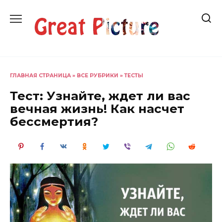
Перейти
к
содержанию
ГЛАВНАЯ СТРАНИЦА
»
ВСЕ РУБРИКИ
»
ТЕСТЫ
Тест: Узнайте, ждет ли вас
вечная жизнь! Как насчет
бессмертия?