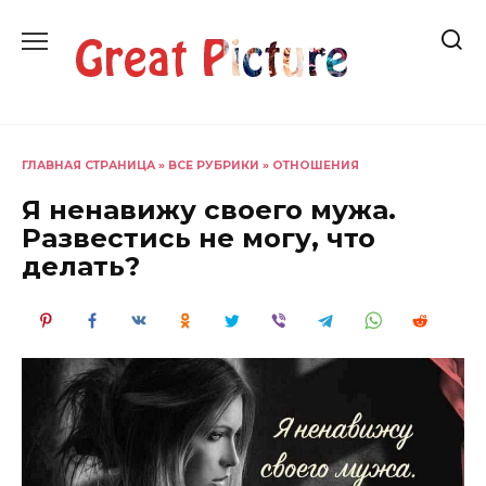
Перейти
к
содержанию
ГЛАВНАЯ СТРАНИЦА
»
ВСЕ РУБРИКИ
»
ОТНОШЕНИЯ
Я ненавижу своего мужа.
Развестись не могу, что
делать?