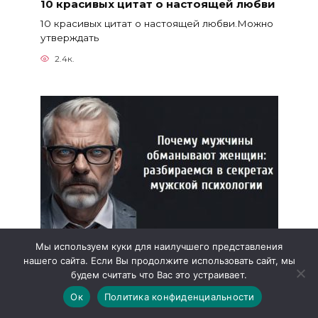
10 красивых цитат о настоящей любви
10 красивых цитат о настоящей любви.Можно
утверждать
2.4к.
Мы используем куки для наилучшего представления
нашего сайта. Если Вы продолжите использовать сайт, мы
Почему мужчины обманывают женщин
будем считать что Вас это устраивает.
Почему мужчины обманывают женщин:
Ок
Политика конфиденциальности
разбираемся в секретах