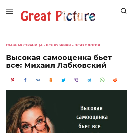
Перейти
к
содержанию
ГЛАВНАЯ СТРАНИЦА
»
ВСЕ РУБРИКИ
»
ПСИХОЛОГИЯ
Высокая самооценка бьет
все: Михаил Лабковский