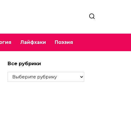
огия
Лайфхаки
Поэзия
Все рубрики
Все
рубрики