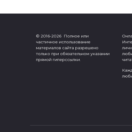
Пагинация
записей
© 2016-2026 Полное или
Онла
частичное использование
Инте
материалов сайта разрешено
личн
только при обязательном указании
люби
прямой гиперссылки.
чита
Кажд
люби