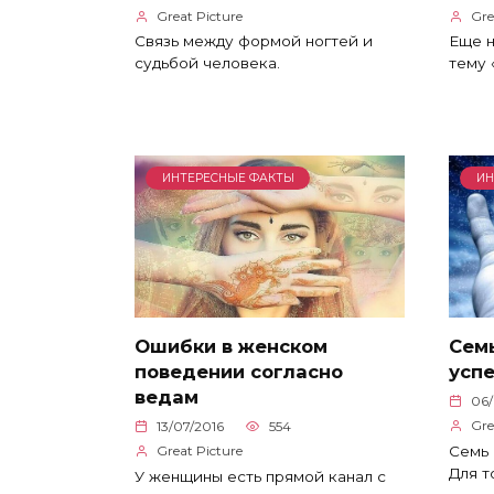
Great Picture
Gre
Связь между формой ногтей и
Еще н
судьбой человека.
тему 
ИНТЕРЕСНЫЕ ФАКТЫ
ИН
Ошибки в женском
Семь
поведении согласно
усп
ведам
06/
Gre
13/07/2016
554
Семь 
Great Picture
Для т
У женщины есть прямой канал с