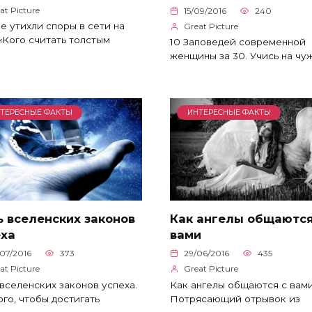
at Picture
15/09/2016
240
е утихли споры в сети на
Great Picture
«Кого считать толстым
10 Заповедей современной
женщины за 30. Учись на чу
ТЕРЕСНЫЕ ФАКТЫ
ИНТЕРЕСНЫЕ ФАКТЫ
 вселенских законов
Как ангелы общаются
еха
вами
07/2016
373
29/06/2016
435
at Picture
Great Picture
вселенских законов успеха.
Как ангелы общаются с вами
ого, чтобы достигать
Потрясающий отрывок из