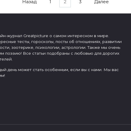
Назад
1
2
3
Далее
йн-журнал Greatpicture о самом интересном в мире.
ресные тесты, гороскопы, посты об отношениях, развитии
ости, эзотерике, психологии, астрологии. Также мы очень
м поэзию! Все статьи подобраны с любовью для дорогих
телей.
ый день может стать особенным, если вы с нами. Мы вас
м!