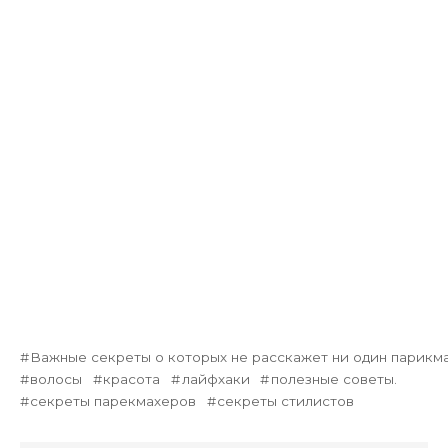
Важные секреты о которых не расскажет ни один парикм
волосы
красота
лайфхаки
полезные советы.
секреты парекмахеров
секреты стилистов