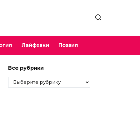
огия
Лайфхаки
Поэзия
Все рубрики
Все
рубрики