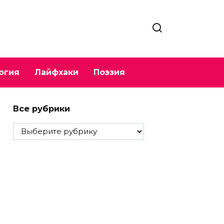
огия
Лайфхаки
Поэзия
Все рубрики
Все
рубрики