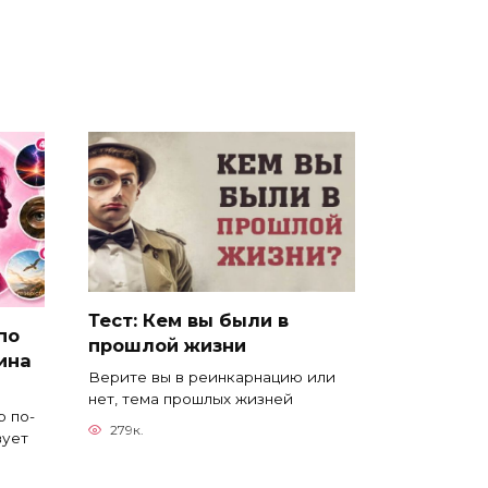
Тест: Кем вы были в
по
прошлой жизни
ина
Верите вы в реинкарнацию или
нет, тема прошлых жизней
 по-
279к.
вует