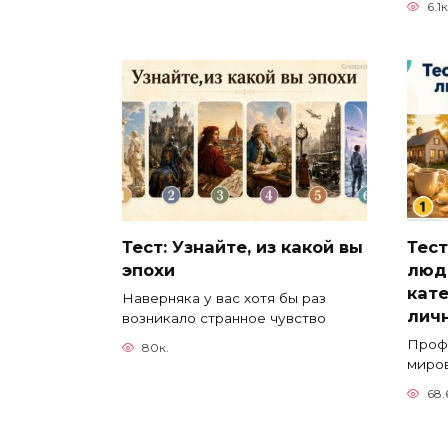
6.1к
Тест: Узнайте, из какой вы
Тест
эпохи
люд
кат
Наверняка у вас хотя бы раз
личн
возникало странное чувство
Проф
80к.
миро
68.