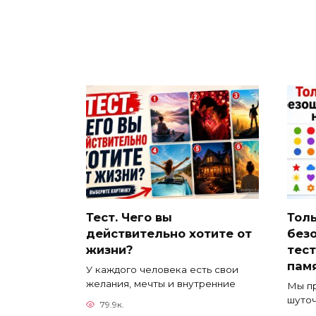
Тест. Чего вы
Тол
действительно хотите от
без
жизни?
тест
пам
У каждого человека есть свои
желания, мечты и внутренние
Мы пр
шуточ
79.9к.