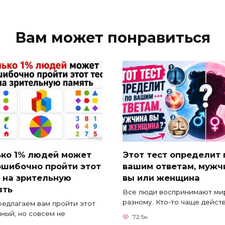
Вам может понравиться
ько 1% людей может
Этот тест определит 
ошибочно пройти этот
вашим ответам, мужч
 на зрительную
вы или женщина
ять
Все люди воспринимают мир
разному. Кто-то чаще дейст
едлагаем вам пройти этот
ный, но совсем не
72.5к.