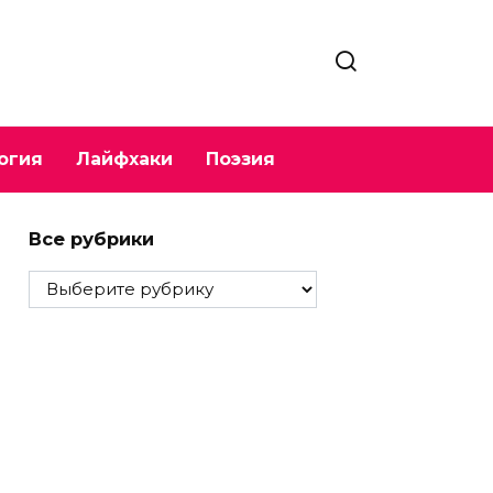
огия
Лайфхаки
Поэзия
Все рубрики
Все
рубрики