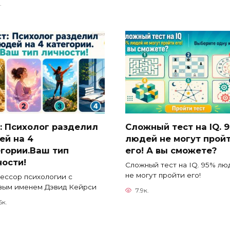
.
: Психолог разделил
Сложный тест на IQ. 
ей на 4
людей не могут прой
егории.Ваш тип
его! А вы сможете?
ости!
Сложный тест на IQ. 95% лю
не могут пройти его!
ессор психологии с
вым именем Дэвид Кейрси
7.9к.
6к.