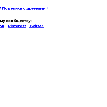
? Поде
лись с друзьями !
му сообществу:
ok
Pinterest
Twitter